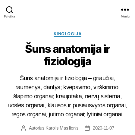
Bimas.lt
Paieška
Meniu
Kategorijos
KINOLOGIJA
Šuns anatomija ir
fiziologija
Šuns anatomija ir fiziologija – griaučiai,
raumenys, dantys; kvėpavimo, virškinimo,
šlapimo organai; kraujotaka, nervų sistema,
uoslės organai, klausos ir pusiausvyros organai,
regos organai, jutimo organai; lytiniai organai.
Autorius
Karolis Masilionis
2020-11-07
Įrašo
Įrašo
autorius
data