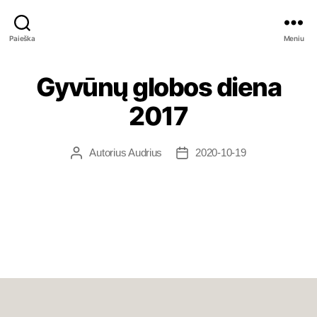
Bimas.lt
Paieška
Meniu
Gyvūnų globos diena
2017
Autorius
Audrius
2020-10-19
Įrašo
Įrašo
autorius
data